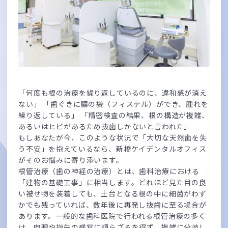
「何度も根の治療を繰り返しているのに、違和感が消え
ない」 「歯ぐきに膿の袋（フィステル）ができ、腫れを
繰り返している」 「精密検査の結果、根の構造が複雑、
あるいはヒビがあるため抜歯しかないと言われた」
もしあなたが今、このような状況で「大切な天然歯を失
う不安」を抱えているなら、新橋ケイデンタルオフィス
がそのお悩みに寄り添います。
根管治療（歯の神経の治療）とは、歯科治療における
「建物の基礎工事」に相当します。どれほど見た目の良
い被せ物を装着しても、土台となる根の中に細菌がわず
かでも残っていれば、数年後に再発し抜歯に至る場合が
あります。一般的な歯科医院で行われる根管治療の多く
は、肉眼や指先の感覚に頼らざるを得ず、複雑に分岐し