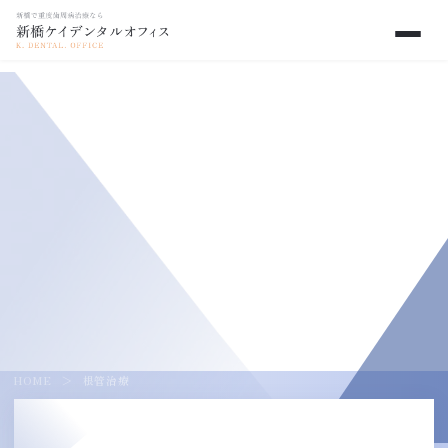
ENDODONTIC TREATMENT
精密根管治療・保存外来
東京都・港区新橋で、抜歯回避に特化した精密根管治療
（歯の神経の治療）
HOME
＞
根管治療