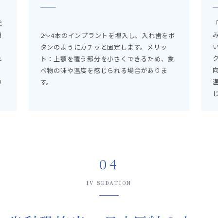
代
用
2〜4本のインプラントを埋入し、入れ歯をボ
：
タンのようにカチッと固定します。メリッ
れ
ト：上顎を覆う部分を小さくできるため、食
べ物の味や温度を感じられる場合がありま
の
す。
04
IV SEDATION