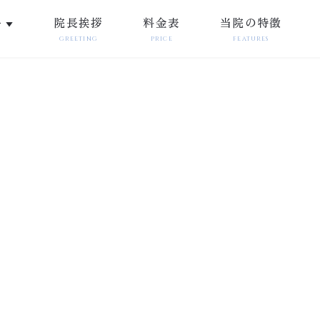
ー
院長挨拶
料金表
当院の特徴
▼
GREETING
PRICE
FEATURES
PRECISION DENTURES
密義歯・入れ歯
「痛い・噛めない・外れる」入れ歯の悩みに終止符