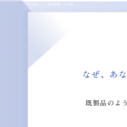
HOME
＞
精密義歯・入れ歯
なぜ、あ
既製品のよ